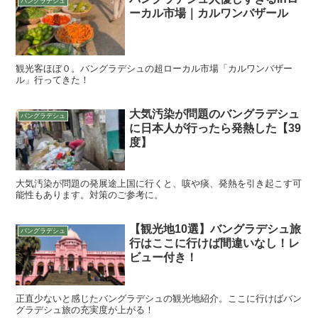
バングラデシュ
ーカル市場｜カルワンバザール
観光客ほぼ０。バングラデシュの超ローカル市場「カルワンバザー
ル」行ってきた！
大気汚染が問題のバングラデシュ
バングラデシュ
に日本人が行ったら発熱した【39
度】
大気汚染が問題の発展途上国に行くと、咳や痰、発熱を引き起こす可
能性もあります。対策のご参考に。
【観光地10選】バングラデシュ旅
バングラデシュ
行はここに行けば間違いなし！レ
ビュー付き！
正直少ないと感じたバングラデシュの観光地紹介。ここに行けばバン
グラデシュ旅の充実度が上がる！