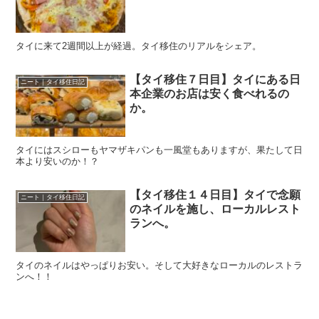
タイに来て2週間以上が経過。タイ移住のリアルをシェア。
【タイ移住７日目】タイにある日
ニート｜タイ移住日記
本企業のお店は安く食べれるの
か。
タイにはスシローもヤマザキパンも一風堂もありますが、果たして日
本より安いのか！？
【タイ移住１４日目】タイで念願
ニート｜タイ移住日記
のネイルを施し、ローカルレスト
ランへ。
タイのネイルはやっぱりお安い。そして大好きなローカルのレストラ
ンへ！！