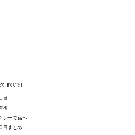
次
日目
着後
クシーで宿へ
日目まとめ