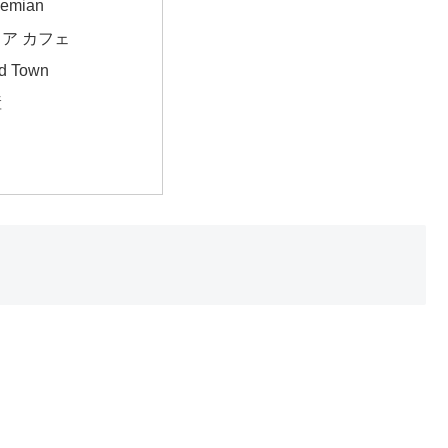
emian
ア カフェ
ld Town
産