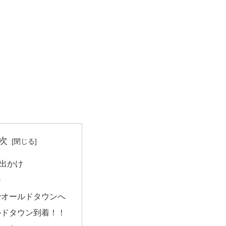
次
出かけ
チ
でオールドタウンへ
ルドタウン到着！！