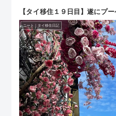
【タイ移住１９日目】遂にプー
ニート｜タイ移住日記